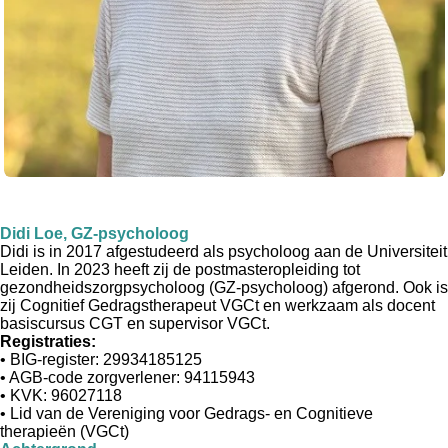
Didi Loe, GZ-psycholoog
Didi is in 2017 afgestudeerd als psycholoog aan de Universiteit
Leiden. In 2023 heeft zij de postmasteropleiding tot
gezondheidszorgpsycholoog (GZ-psycholoog) afgerond. Ook is
zij Cognitief Gedragstherapeut VGCt en werkzaam als docent
basiscursus CGT en supervisor VGCt.
Registraties:
• BIG-register: 29934185125
• AGB-code zorgverlener: 94115943
• KVK: 96027118
• Lid van de Vereniging voor Gedrags- en Cognitieve
therapieën (VGCt)