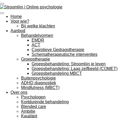
Ga
direct
naar
Home
de
Voor wie?
hoofdinhoud
Bij welke klachten
Aanbod
Behandelvormen
EMDR
ACT
Cognitieve Gedragstherapie
Schematherapeutische interventies
Groepstherapie
Groepsbehandeling: Stroomlijn je leven
Groepsbehandeling: Laag zelfbeeld (COMET)
Groepsbehandeling MBCT
Buitenpsychologie
ADHD diagnostiek
Mindfulness (MBCT)
Over ons
Psychologen
Kortdurende behandeling
Blended care
Ambitie
Kwaliteit