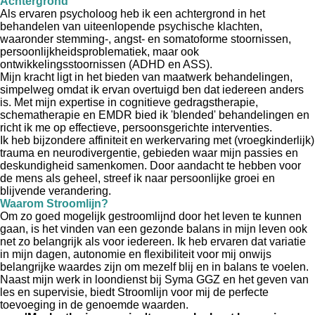
Achtergrond
Als ervaren psycholoog heb ik een achtergrond in het
behandelen van uiteenlopende psychische klachten,
waaronder stemming-, angst- en somatoforme stoornissen,
persoonlijkheidsproblematiek, maar ook
ontwikkelingsstoornissen (ADHD en ASS).
Mijn kracht ligt in het bieden van maatwerk behandelingen,
simpelweg omdat ik ervan overtuigd ben dat iedereen anders
is. Met mijn expertise in cognitieve gedragstherapie,
schematherapie en EMDR bied ik 'blended' behandelingen en
richt ik me op effectieve, persoonsgerichte interventies.
Ik heb bijzondere affiniteit en werkervaring met (vroegkinderlijk)
trauma en neurodivergentie, gebieden waar mijn passies en
deskundigheid samenkomen. Door aandacht te hebben voor
de mens als geheel, streef ik naar persoonlijke groei en
blijvende verandering.
Waarom Stroomlijn?
Om zo goed mogelijk gestroomlijnd door het leven te kunnen
gaan, is het vinden van een gezonde balans in mijn leven ook
net zo belangrijk als voor iedereen. Ik heb ervaren dat variatie
in mijn dagen, autonomie en flexibiliteit voor mij onwijs
belangrijke waardes zijn om mezelf blij en in balans te voelen.
Naast mijn werk in loondienst bij Syma GGZ en het geven van
les en supervisie, biedt Stroomlijn voor mij de perfecte
toevoeging in de genoemde waarden.