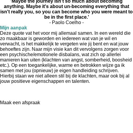
'Maybe the journey isn't so much about becoming
anything. Maybe it's about un-becoming everything that
isn't really you, so you can become who you were meant to
be in the first place.'
- Paolo Coelho -
Mijn aanpak
Deze quote vat het voor mij allemaal samen. In een wereld die
zo maakbaar is geworden en iedereen wat van je wil en
verwacht, is het makkelijk te vergeten wie jij bent en wat jouw
behoeftes zijn. Naar mijn visie kan dit vervolgens zorgen voor
een psychische/emotionele disbalans, wat zich op allerlei
manieren kan uiten (klachten van angst, somberheid, boosheid
etc.). Op een toegankelijke, warme en betrokken wijze ga ik
samen met jou (opnieuw) je eigen handleiding schrijven.
Hierbij staan we niet alleen stil bij de klachten, maar ook bij al
jouw positieve eigenschappen en talenten.
Maak een afspraak