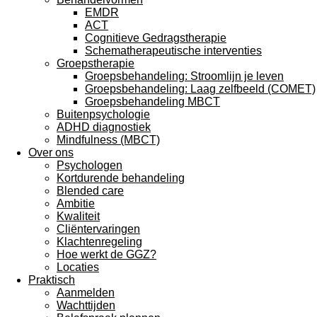
EMDR
ACT
Cognitieve Gedragstherapie
Schematherapeutische interventies
Groepstherapie
Groepsbehandeling: Stroomlijn je leven
Groepsbehandeling: Laag zelfbeeld (COMET)
Groepsbehandeling MBCT
Buitenpsychologie
ADHD diagnostiek
Mindfulness (MBCT)
Over ons
Psychologen
Kortdurende behandeling
Blended care
Ambitie
Kwaliteit
Cliëntervaringen
Klachtenregeling
Hoe werkt de GGZ?
Locaties
Praktisch
Aanmelden
Wachttijden