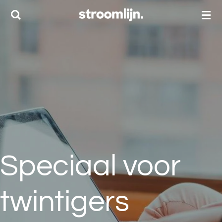
Ga
direct
naar
de
hoofdinhoud
Speciaal voor
twintigers