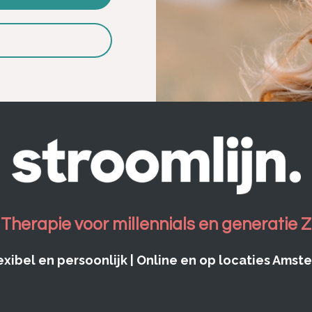
Therapie voor millennials en generatie Z
exibel en persoonlijk | Online en op locaties Ams