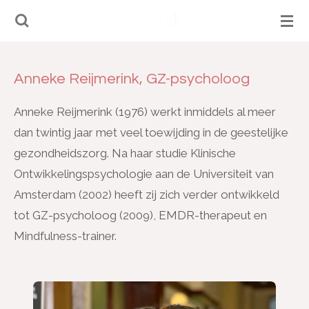
Ga
direct
naar
Anneke Reijmerink, GZ-psycholoog
de
hoofdinhoud
Anneke Reijmerink (1976) werkt inmiddels al meer
dan twintig jaar met veel toewijding in de geestelijke
gezondheidszorg. Na haar studie Klinische
Ontwikkelingspsychologie aan de Universiteit van
Amsterdam (2002) heeft zij zich verder ontwikkeld
tot GZ-psycholoog (2009), EMDR-therapeut en
Mindfulness-trainer.